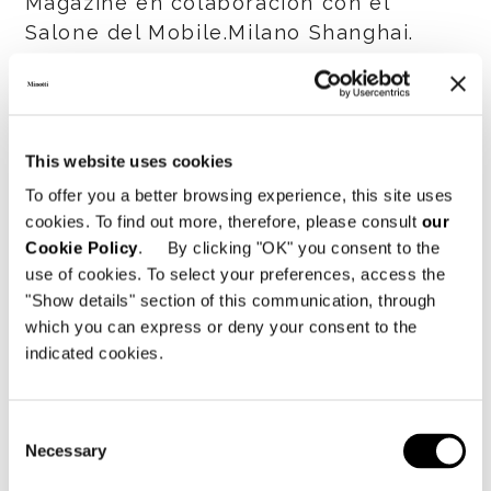
Magazine en colaboración con el
Salone del Mobile.Milano Shanghai.
Además de ser presentada en el
Shanghai Exhibition Center, la 2019
Collection ha entrado en escena en la
This website uses cookies
tienda insignia de Shanghái —la más
To offer you a better browsing experience, this site uses
grande de Minotti en el mundo—,
cookies. To find out more, therefore, please consult
our
abierta en 2015 en colaboración con
Cookie Policy
. By clicking "OK" you consent to the
Domus Tiandi
, socio histórico de
use of cookies. To select your preferences, access the
Minotti en los mercados de Pekín,
"Show details" section of this communication, through
Shanghái y Shenzhen.
which you can express or deny your consent to the
indicated cookies.
Caracterizado por una sorprendente
arquitectura circular, su extraordinario
local de 1.300 m² acoge las novedades
Consent
más recientes de la 2019 Collection y
Necessary
Selection
los principales superventas de la