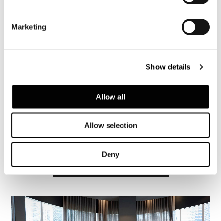
GF Units 106 And 107, Fort Victoria 5th
Ave, Corner Rizal Dr.,
Marketing
Fort Bonifacio, Global City, Taguig,
Metro Manila - Philippines
T: +632 8830 2230
Show details
E: info@livinginnovations.ph
Allow all
SHARE
IMPRIMIR
DOWNLOAD PDF
Allow selection
REGRESAR A LA LISTA DE NOTICIAS
Deny
VIEW GALLERY