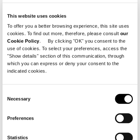
Patio
, de
GamFratesi
, con los sillones
Torii Nest Outdoor
, de
Nendo
, y las
This website uses cookies
mesas de centro
Stony
, de
Rodolfo
To offer you a better browsing experience, this site uses
Dordoni
, en un juego de referencias
cookies. To find out more, therefore, please consult
our
cromáticas y materiales.
Cookie Policy
. By clicking "OK" you consent to the
use of cookies. To select your preferences, access the
Un recorrido expositivo dinámico,
"Show details" section of this communication, through
gracias a un hábil juego de
which you can express or deny your consent to the
perspectivas entre las diferentes áreas
indicated cookies.
de la tienda, dentro de un espacio que
refleja la creatividad de la marca y
Consent
transmite la singularidad del mobiliario
Necessary
Selection
de Minotti de forma sofisticada.
Preferences
Minotti Manila by Living Innovations
Statistics