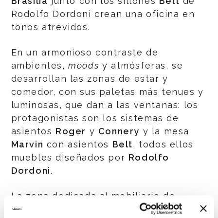
Brasilia
junto con los sillones
Belt
de
Rodolfo Dordoni crean una oficina en
tonos atrevidos.
En un armonioso contraste de
ambientes,
moods
y atmósferas, se
desarrollan las zonas de estar y
comedor, con sus paletas más tenues y
luminosas, que dan a las ventanas: los
protagonistas son los sistemas de
asientos
Roger
y
Connery
y la mesa
Marvin
con asientos
Belt
, todos ellos
muebles diseñados por
Rodolfo
Dordoni
.
La zona dedicada al mobiliario de
exterior acoge el sistema de asientos