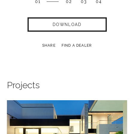
01
02
03
04
DOWNLOAD
SHARE
FIND A DEALER
Projects