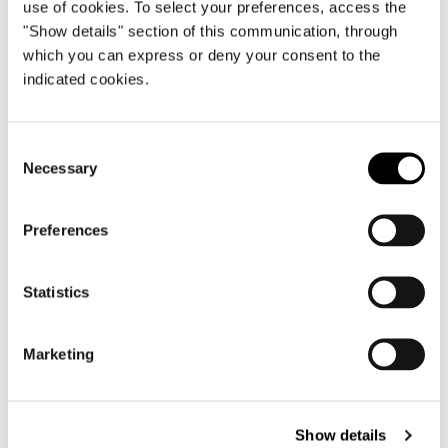
use of cookies. To select your preferences, access the
"Show details" section of this communication, through
which you can express or deny your consent to the
SHARE
FIND A DEALER
indicated cookies.
Consent
Necessary
Selection
Technical Features
Preferences
POLTRONCINA DINING 67 CM
Statistics
Marketing
Show details