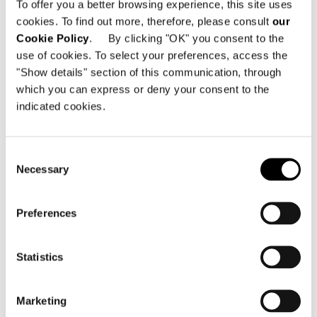
To offer you a better browsing experience, this site uses
cookies. To find out more, therefore, please consult
our
Cookie Policy
. By clicking "OK" you consent to the
01
02
03
use of cookies. To select your preferences, access the
"Show details" section of this communication, through
which you can express or deny your consent to the
DOWNLOAD
indicated cookies.
SHARE
FIND A DEALER
Consent
Necessary
Selection
Preferences
Technical Features
Statistics
DINING LITTLE ARMCHAIR 67 CM
Marketing