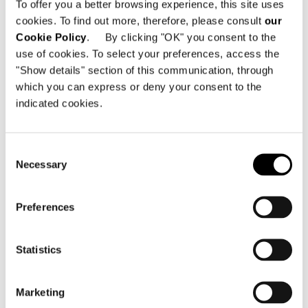
To offer you a better browsing experience, this site uses
cookies. To find out more, therefore, please consult
our
Cookie Policy
. By clicking "OK" you consent to the
01
02
03
use of cookies. To select your preferences, access the
"Show details" section of this communication, through
which you can express or deny your consent to the
DOWNLOAD
indicated cookies.
SHARE
FIND A DEALER
Consent
Necessary
Selection
Preferences
Technical Features
Statistics
DINING KLEINER ARMSESSEL 67 CM
Marketing