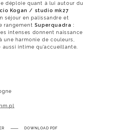
 déploie quant à lui autour du
cio Kogan / studio mk27
n séjour en palissandre et
de rangement
Superquadra
:
ures intenses donnent naissance
 à une harmonie de couleurs,
aussi intime qu’accueillante.
logne
mm.pl
ER
DOWNLOAD PDF