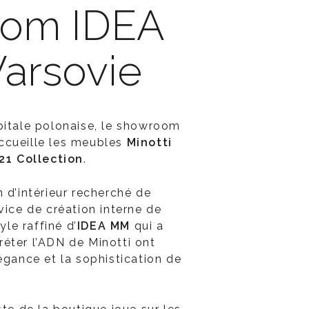
om IDEA
Varsovie
pitale polonaise, le showroom
ccueille les meubles
Minotti
21 Collection
.
 d’intérieur recherché de
vice de création interne de
yle raffiné d’
IDEA MM
qui a
éter l’ADN de Minotti ont
égance et la sophistication de