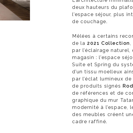
L’architecture minimali
deux hauteurs du plafo
l’espace séjour, plus i
de couchage.
Mêlées à certains reco
de la
2021 Collection
,
par l’éclairage naturel,
magasin : l’espace séjo
Suite et Spring du sy
d’un tissu moelleux ain
par l’éclat lumineux de
de produits signés
Rod
de références et de co
graphique du mur Tata
modernité à l’espace, 
des meubles créent une
cadre raffiné.