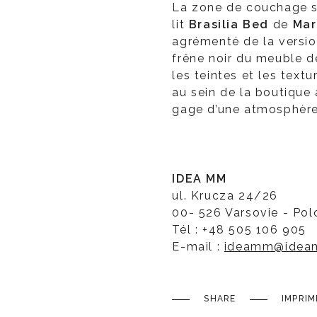
La zone de couchage se
lit
Brasilia Bed
de
Mar
agrémenté de la versio
frêne noir du meuble 
les teintes et les text
au sein de la boutique
gage d’une atmosphère 
IDEA MM
ul. Krucza 24/26
00- 526 Varsovie - Po
Tél : +48 505 106 905
E-mail :
ideamm@idea
SHARE
IMPRIM