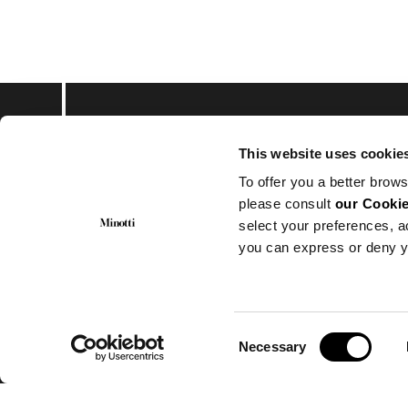
This website uses cookie
Subscribe to keep upd
To offer you a better brows
please consult
our Cookie
select your preferences, a
you can express or deny y
© Minotti 2024. All Rights Reserved.
Minotti SpA
Via Indipendenza, 152 – 20821 Meda (MB)
Consent
Necessary
CF.: 00593650153 | P.I.: 00683370969
Selection
Numero REA : MB-871894
Cap. Soc. 1.000.000€ i.v.