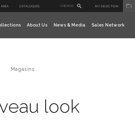
 AREA
CATALOGUES
MY SELECTION
llections
About Us
News & Media
Sales Network
Magasins .
veau look