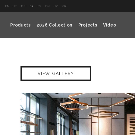
EN
IT
DE
FR
ES
CN
JP
KR
Products
2026 Collection
Projects
Video
VIEW GALLERY