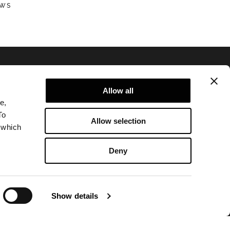
EWS
Allow all
e,
To
Allow selection
 which
Privacy policy and cookie policy
Informations de nature lègale
Deny
Corporate
Show details