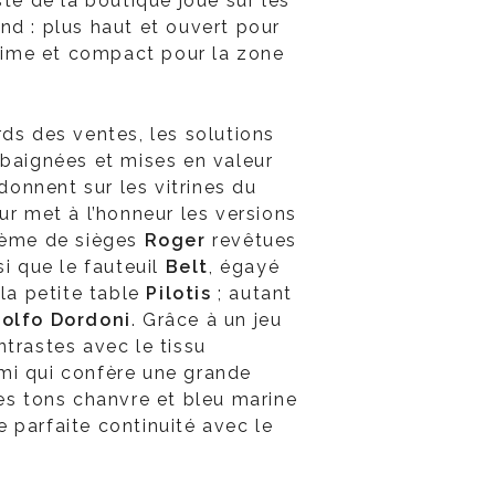
ste de la boutique joue sur les
nd : plus haut et ouvert pour
ntime et compact pour la zone
rds des ventes, les solutions
 baignées et mises en valeur
 donnent sur les vitrines du
ur met à l’honneur les versions
stème de sièges
Roger
revêtues
si que le fauteuil
Belt
, égayé
 la petite table
Pilotis
; autant
olfo Dordoni
. Grâce à un jeu
ntrastes avec le tissu
mi qui confère une grande
les tons chanvre et bleu marine
 parfaite continuité avec le