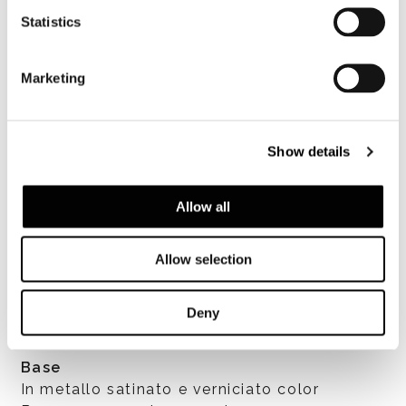
Statistics
Marketing
Show details
Finiture piano
Marmo Arabescato Purple lucido, spessore
Allow all
mm 20, sagomato; marmo Sahara Noir
lucido, spessore mm 20, sagomato; marmo
Rosso Levanto lucido, spessore mm 20,
Allow selection
sagomato.
Deny
Base
In metallo satinato e verniciato color