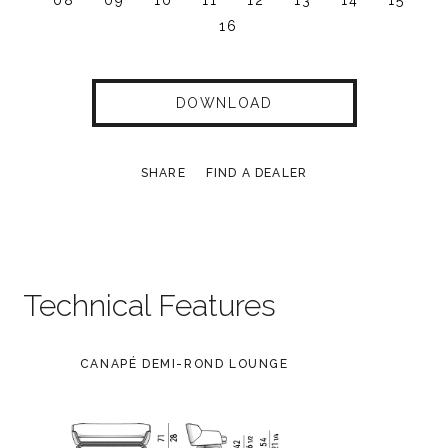
08
09
10
11
12
13
14
15
16
DOWNLOAD
SHARE
FIND A DEALER
Technical Features
CANAPÉ DEMI-ROND LOUNGE