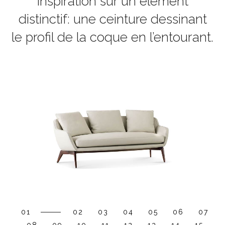
inspiration sur un élément
distinctif: une ceinture dessinant
le profil de la coque en l’entourant.
01
02
03
04
05
06
07