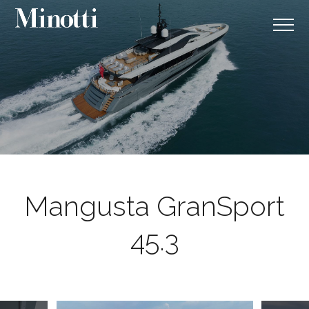
Mangusta GranSport
45.3