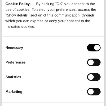
L’ingresso allo stand suggeriva quello
Cookie Policy
. By clicking "OK" you consent to the
use of cookies. To select your preferences, access the
di una villa contemporanea: varcata la
"Show details" section of this communication, through
soglia d'ingresso, il visitatore veniva
which you can express or deny your consent to the
condotto alla scoperta di ambienti
indicated cookies.
ricchi di fascino e suggestione, nei
quali venivano presentati i nuovi
sistemi di seduta Lawrence, Lawrence
Consent
Necessary
Clan e Pollock, la collezione Jacques
Selection
ed i numerosi complementi, alcuni dei
quali firmati da Christophe Delcourt.
Preferences
Gli ambienti indoor si alternavano
Statistics
armoniosamente con quelli outdoor,
pensati come vere e proprie oasi di
Marketing
verde all'interno dello spazio
espositivo e cornice ideale per la
presentazione del nuovo sistema di