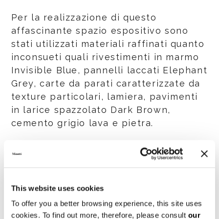
Per la realizzazione di questo
affascinante spazio espositivo sono
stati utilizzati materiali raffinati quanto
inconsueti quali rivestimenti in marmo
Invisible Blue, pannelli laccati Elephant
Grey, carte da parati caratterizzate da
texture particolari, lamiera, pavimenti
in larice spazzolato Dark Brown,
cemento grigio lava e pietra.
Le sfumature del grigio e del marrone
unite a nuances più naturali con
l’introduzione di un colore brillante – il
giallo – hanno contribuito a conferire
This website uses cookies
carattere e vigore al progetto.
To offer you a better browsing experience, this site uses
cookies. To find out more, therefore, please consult
our