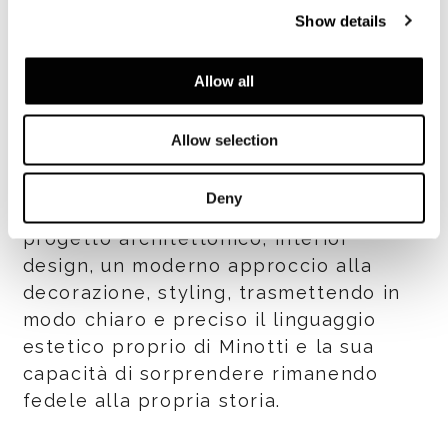
Show details
sedute Florida, delle sedute Halley
Outdoor e Colette Outdoor.
Allow all
Come già negli anni passati, la
presentazione della nuova collezione al
Allow selection
Salone del Mobile di Milano segna un
momento fondamentale nel percorso
Deny
intrapreso dall’azienda perché coniuga
progetto architettonico, interior
design, un moderno approccio alla
decorazione, styling, trasmettendo in
modo chiaro e preciso il linguaggio
estetico proprio di Minotti e la sua
capacità di sorprendere rimanendo
fedele alla propria storia.