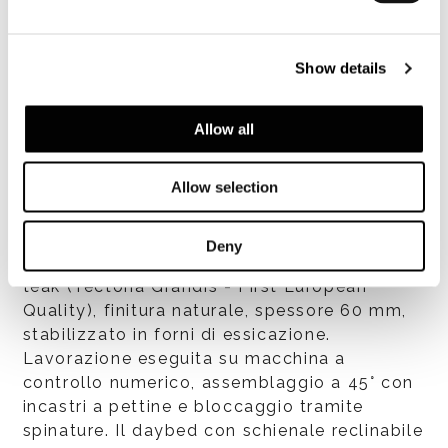
Show details
Struttura
Telaio superiore e appoggio a terra in
Allow all
tubolare di acciaio inox verniciato color
Bronzo con finitura lucida anti-touch. La
Allow selection
struttura in acciaio è rivestita da un filato di
polipropilene intrecciato, che forma un
nastro di mm 24x7. Il filato è disponibile nei
Deny
colori Ecru e Bronzo. Cornice in massello di
teak (Tectona Grandis - First European
Quality), finitura naturale, spessore 60 mm,
stabilizzato in forni di essicazione.
Lavorazione eseguita su macchina a
controllo numerico, assemblaggio a 45° con
incastri a pettine e bloccaggio tramite
spinature. Il daybed con schienale reclinabile