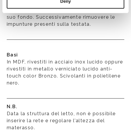
Deny
delle fodere, è possibile sfilare la testata dal
giroletto agendo sulle manopole poste sul
suo fondo. Successivamente rimuovere le
impunture presenti sulla testata.
Basi
In MDF, rivestiti in acciaio inox lucido oppure
rivestiti in metallo verniciato lucido anti-
touch color Bronzo. Scivolanti in polietilene
nero.
N.B.
Data la struttura del letto, non è possibile
inserire la rete e regolare l’altezza del
materasso.