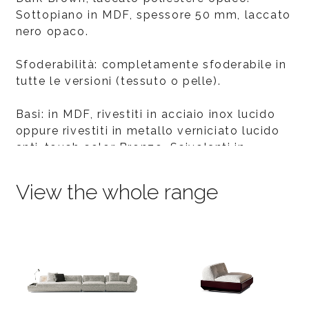
Sottopiano in MDF, spessore 50 mm, laccato
nero opaco.
Sfoderabilità: completamente sfoderabile in
tutte le versioni (tessuto o pelle).
Basi: in MDF, rivestiti in acciaio inox lucido
oppure rivestiti in metallo verniciato lucido
anti-touch color Bronzo. Scivolanti in
polietilene nero.
View the whole range
* il palissandro Santos deriva da foreste
correttamente gestite.