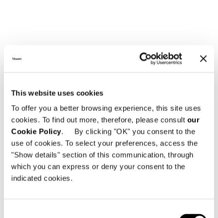
This website uses cookies
VEDI TUTTI
To offer you a better browsing experience, this site uses
cookies. To find out more, therefore, please consult
our
Cookie Policy
. By clicking "OK" you consent to the
use of cookies. To select your preferences, access the
"Show details" section of this communication, through
which you can express or deny your consent to the
Struttura
indicated cookies.
Giroletto monoscocca autoportante in legno
multistrato di forte spessore. Il giroletto è
progettato per accogliere al suo interno
Consent
molle insacchettate ricoperte in superficie