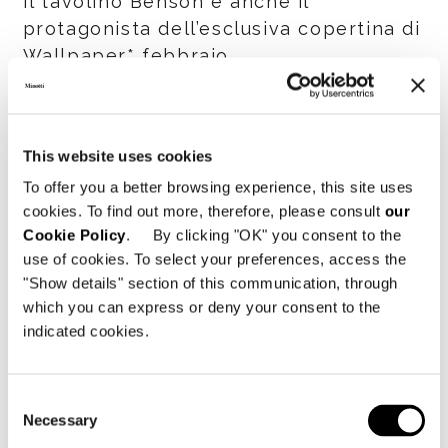
Il tavolino Benson è anche il
protagonista dell’esclusiva copertina di
Wallpaper* febbraio.
SHARE
STAMPA
DOWNLOAD PDF
This website uses cookies
TORNA ALLA LISTA NEWS
To offer you a better browsing experience, this site uses
cookies. To find out more, therefore, please consult
our
Cookie Policy
. By clicking "OK" you consent to the
VIEW GALLERY
use of cookies. To select your preferences, access the
"Show details" section of this communication, through
which you can express or deny your consent to the
indicated cookies.
Consent
Necessary
Selection