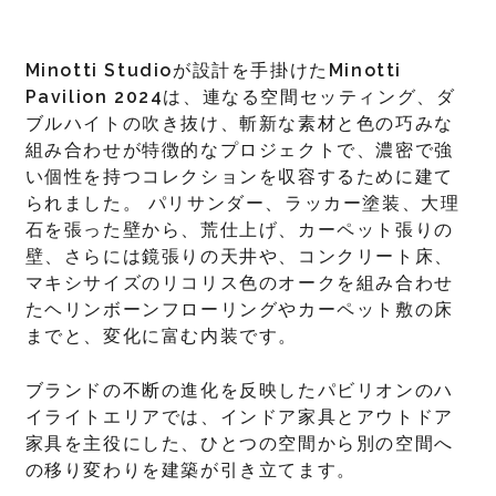
Minotti Studio
が設計を手掛けた
Minotti
Pavilion 2024
は、連なる空間セッティング、ダ
ブルハイトの吹き抜け、斬新な素材と色の巧みな
組み合わせが特徴的なプロジェクトで、濃密で強
い個性を持つコレクションを収容するために建て
られました。 パリサンダー、ラッカー塗装、大理
石を張った壁から、荒仕上げ、カーペット張りの
壁、さらには鏡張りの天井や、コンクリート床、
マキシサイズのリコリス色のオークを組み合わせ
たヘリンボーンフローリングやカーペット敷の床
までと、変化に富む内装です。
ブランドの不断の進化を反映したパビリオンのハ
イライトエリアでは、インドア家具とアウトドア
家具を主役にした、ひとつの空間から別の空間へ
の移り変わりを建築が引き立てます。