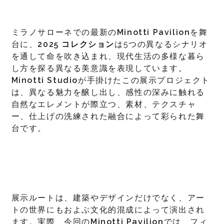
ミラノサローネでの最新の
Minotti Pavilion
を舞
台に、
2025
コレクション
は5つの異なるシナリオ
を通して命を吹き込まれ、現代生活の多様な暮ら
し方を探る異なる美意識を表現しています。
Minotti Studio
が手掛けたこの展示プロジェクト
は、異なる魅力を醸し出し、感性の深みに触れる
自然なエレメントが際立つ、素材、テクスチャ
ー、仕上げの洗練された融合によって彩られた舞
台です。
展示ルートは、建築やデザインだけでなく、アー
トの世界にもおよぶ文化的混成によって演出され
ます。実際、今回の
Minotti Pavilion
では、フィ