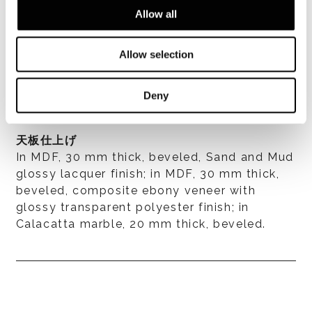
Metal tube, Ø 80 mm, (except for version Ø
Allow all
120 cm with marble top which has a metal
tube of Ø 100 mm), varnisged in glossy
Pewter color with extra-glossy anti-
Allow selection
fingerprint finish. Protective felt glides.
Deny
天板仕上げ
In MDF, 30 mm thick, beveled, Sand and Mud
glossy lacquer finish; in MDF, 30 mm thick,
beveled, composite ebony veneer with
glossy transparent polyester finish; in
Calacatta marble, 20 mm thick, beveled.