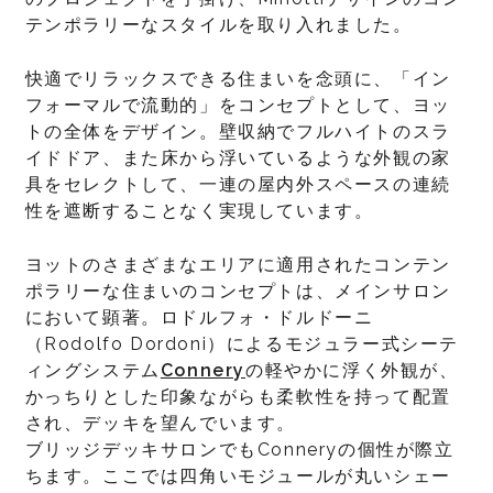
テンポラリーなスタイルを取り入れました。
快適でリラックスできる住まいを念頭に、「イン
フォーマルで流動的」をコンセプトとして、ヨッ
トの全体をデザイン。壁収納でフルハイトのスラ
イドドア、また床から浮いているような外観の家
具をセレクトして、一連の屋内外スペースの連続
性を遮断することなく実現しています。
ヨットのさまざまなエリアに適用されたコンテン
ポラリーな住まいのコンセプトは、メインサロン
において顕著。ロドルフォ・ドルドーニ
（Rodolfo Dordoni）によるモジュラー式シーテ
ィングシステム
Connery
の軽やかに浮く外観が、
かっちりとした印象ながらも柔軟性を持って配置
され、デッキを望んでいます。
ブリッジデッキサロンでもConneryの個性が際立
ちます。ここでは四角いモジュールが丸いシェー