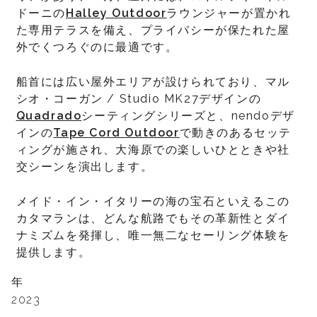
ドーニの
Halley Outdoor
ラウンジャーが置かれ
た専用テラスを備え、プライバシーが保たれた屋
外でくつろぐのに最適です。
船首には広い屋外エリアが設けられており、マル
シオ・コーガン / Studio MK27デザインの
Quadrado
シーティングシリーズと、nendoデザ
インの
Tape Cord Outdoor
で動きのあるセッテ
ィングが施され、大海原での楽しいひとときや社
交シーンを演出します。
メイド・イン・イタリーの海の宝石といえるこの
カタマランは、どんな航路でもその革新性とダイ
ナミズムを発揮し、唯一無二なセーリング体験を
提供します。
年
2023