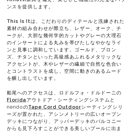
ンスを提供します。
This Is It
は、こだわりのディテールと洗練された
素材の組み合わせが際立ち、レザー、オーク、チ
ークが、大胆な幾何学的カットやグレーの大理石
のインサートによる丸みを帯びたしなやかなライ
ンと見事に調和しています。ゴールド、ブロン
ズ、チタンといった高級感あふれるメタリックな
アクセントが、木やレザーの繊細で自然な色合い
とコントラストを成し、空間に動きのあるムード
を醸し出しています。
船尾へのアクセスは、ロドルフォ・ドルドーニの
Florida
アウトドア・シーティングシステムと
nendoの
Tape Cord Outdoor
シーティングシリ
ーズが置かれた、アシンメトリーの広いオープン
デッキにつながり、アッパーデッキのバルコニー
からも見下ろすことができる美しいプールに出ま