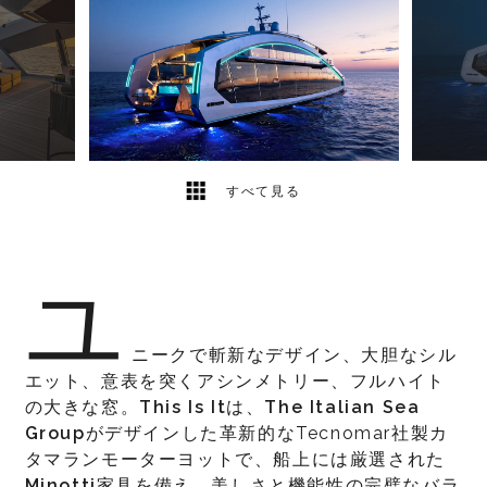
11
2
すべて見る
ユ
ニークで斬新なデザイン、大胆なシル
エット、意表を突くアシンメトリー、フルハイト
の大きな窓。
This Is It
は、
The Italian Sea
Group
がデザインした革新的なTecnomar社製カ
タマランモーターヨットで、船上には厳選された
Minotti
家具を備え、美しさと機能性の完璧なバラ