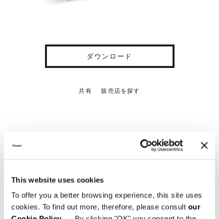
ダウンロード
共有
販売店を探す
詳細情報
This website uses cookies
CONSOLE TABLE 236X61XH58,5 CM
To offer you a better browsing experience, this site uses
cookies. To find out more, therefore, please consult
our
Cookie Policy
. By clicking "OK" you consent to the