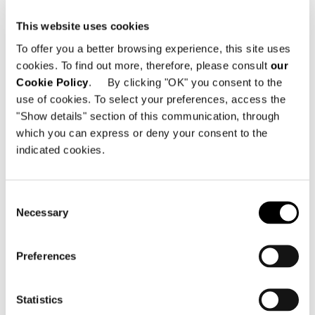
SHARE
FIND A DEALER
This website uses cookies
To offer you a better browsing experience, this site uses
cookies. To find out more, therefore, please consult
our
Cookie Policy
. By clicking "OK" you consent to the
Technical Features
use of cookies. To select your preferences, access the
"Show details" section of this communication, through
which you can express or deny your consent to the
CONSOLLE 236X61XH58,5 CM
indicated cookies.
Consent
Necessary
Selection
Preferences
Statistics