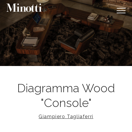
Diagramma Wood
"Console"
Giampiero Tagliaferri