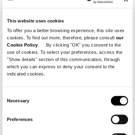
Store Trade Center
Hyundai Trade Center, 4F, 517 Teheran-
This website uses cookies
ro, Gangnam-gu
To offer you a better browsing experience, this site uses
06164 Seoul - South Korea
cookies. To find out more, therefore, please consult
our
T: +82 02 3467 8466
Cookie Policy
. By clicking "OK" you consent to the
use of cookies. To select your preferences, access the
E: hyundaitc@minottiseoul.com
"Show details" section of this communication, through
which you can express or deny your consent to the
indicated cookies.
共有
印刷
DOWNLOAD PDF
ニュース一覧に戻る
Consent
Necessary
Selection
VIEW GALLERY
Preferences