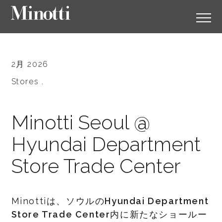
2月 2026
Stores .
Minotti Seoul @
Hyundai Department
Store Trade Center
Minottiは、ソウルの
Hyundai Department
Store Trade Center
内に新たなショールー