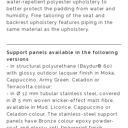
water-repellent polyester upholstery to
better protect the padding from water and
humidity. Fine tailoring of the seat and
backrest upholstery features piping in the
same material as the upholstery.
Support panels available in the following
versions
- in structural polyurethane (Baydur® 60)
with glossy outdoor lacquer finish in Moka,
Cappuccino, Army Green, Celadon or
Terracotta colour;
- in Ø 12 mm tubular stainless steel, covered
in Ø 5 mm woven wicker-effect matt fibre,
available in Mud, Licorice, Cappuccino or
Celadon colour. The stainless-steel support
panels have Bronze colour epoxy powder-
coat and glossy anti-fingerprint finish.