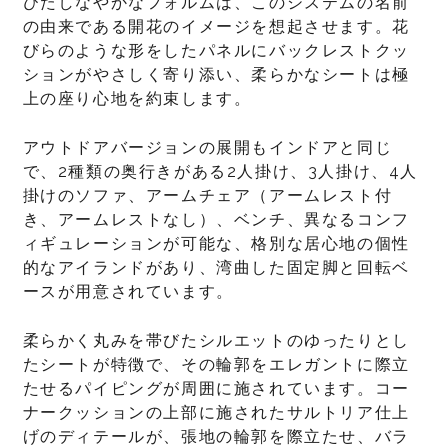
びたしなやかなフォルムは、このシステムの名前
の由来である開花のイメージを想起させます。花
びらのような形をしたパネルにバックレストクッ
ションがやさしく寄り添い、柔らかなシートは極
上の座り心地を約束します。
アウトドアバージョンの展開もインドアと同じ
で、2種類の奥行きがある2人掛け、3人掛け、4人
掛けのソファ、アームチェア（アームレスト付
き、アームレストなし）、ベンチ、異なるコンフ
ィギュレーションが可能な、格別な居心地の個性
的なアイランドがあり、湾曲した固定脚と回転ベ
ースが用意されています。
柔らかく丸みを帯びたシルエットのゆったりとし
たシートが特徴で、その輪郭をエレガントに際立
たせるパイピングが周囲に施されています。コー
ナークッションの上部に施されたサルトリア仕上
げのディテールが、張地の輪郭を際立たせ、バラ