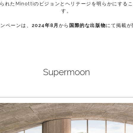
られたMinottiのビジョンとヘリテージを明らかにする
す。
キャンペーンは、
2024
年
8
月
から
国際的な
出版物
にて掲載が
Supermoon