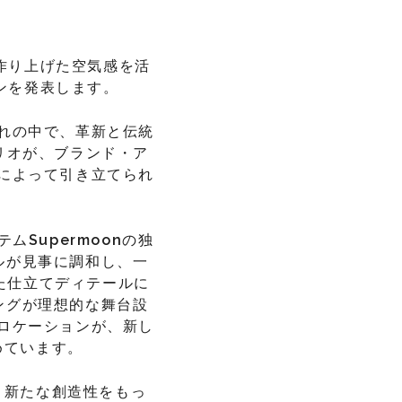
に作り上げた空気感を活
ーンを発表します。
れの中で、革新と伝統
リオが、ブランド・ア
によって引き立てられ
。
テム
Supermoon
の独
ルが見事に調和し、一
た仕立てディテールに
ングが理想的な舞台設
ロケーションが、新し
めています。
、新たな創造性をもっ