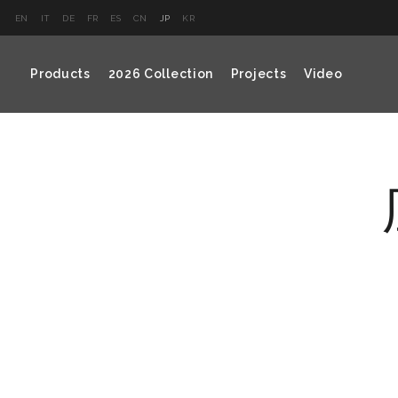
EN
IT
DE
FR
ES
CN
JP
KR
Products
2026 Collection
Projects
Video