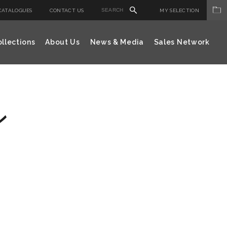
CATALOGUES
CONTACT US
MY SELECTION
llections
About Us
News & Media
Sales Network
ン