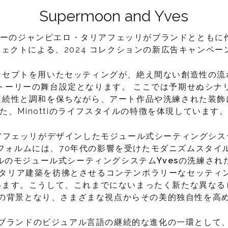
Supermoon and Yves
ザイナーのジャンピエロ・タリアフェッリがブランドととも
ェクトによる、2024 コレクションの新広告キャンペ
ンセプトを用いたセッティングが、絶え間ない創造性の流
トーリーの舞台設定となります。 ここでは予期せぬシナ
連続性と調和を保ちながら、アート作品や洗練された装飾
た、Minottiのライフスタイルの特徴を体現しています
アフェッリがデザインしたモジュール式シーティングシス
フォルムには、70年代の影響を受けたモダニズムスタイ
ルのモジュール式シーティングシステム
Yves
の洗練され
イタリア建築を彷彿とさせるコンテンポラリーなセッティ
います。こうして、これまでにないまったく新たな異なる
の背景となり、さまざまな視点からその美的独自性を高
ブランドのビジュアル言語の継続的な進化の一環として