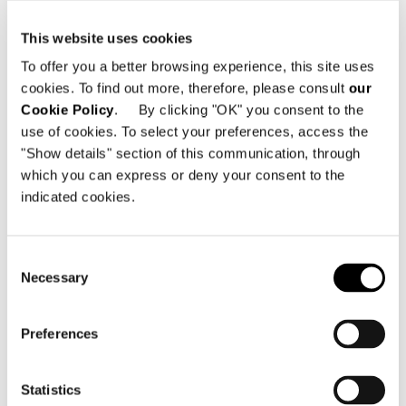
インテリア・デザイン・プロジェクト
This website uses cookies
BEHF Corporate Architects
To offer you a better browsing experience, this site uses
cookies. To find out more, therefore, please consult
our
写真
Cookie Policy
. By clicking "OK" you consent to the
Bruno Klomfar
use of cookies. To select your preferences, access the
"Show details" section of this communication, through
which you can express or deny your consent to the
indicated cookies.
共有
販売店を探す
Consent
Necessary
Selection
レストラン・バープロジェク
Preferences
トをもっと見る
Statistics