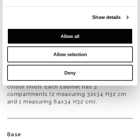
Show details
Structure
Allow all
In MDF, 12 mm thick, with brushed wenge
veneer, open pore Moka colour lacquer
Allow selection
finish. The inner compartments of the 3
cabinets are clad in aluminium, varnished
polished Warm Grey colour, with back panel
Deny
in MDF with glossy lacquer Warm Grey
colour finish. Each cabinet has 3
compartments (2 measuring 32x34 H32 cm
and 1 measuring 64x34 H32 cm).
Base