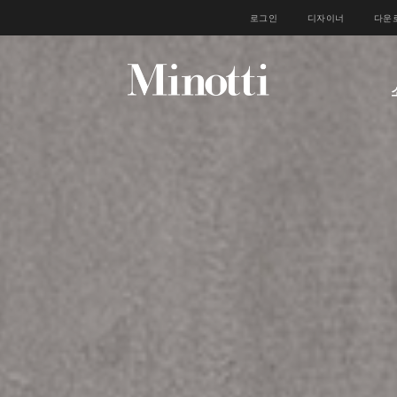
로그인
디자이너
다운