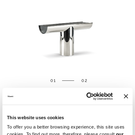
01
02
DOWNLOAD
This website uses cookies
SHARE
FIND A DEALER
To offer you a better browsing experience, this site uses
cookies. To find out more, therefore, please consult
our