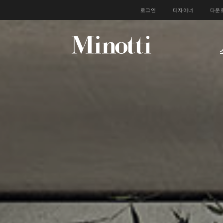
로그인
디자이너
다운