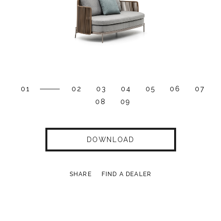
01
02
03
04
05
06
07
08
09
DOWNLOAD
SHARE
FIND A DEALER