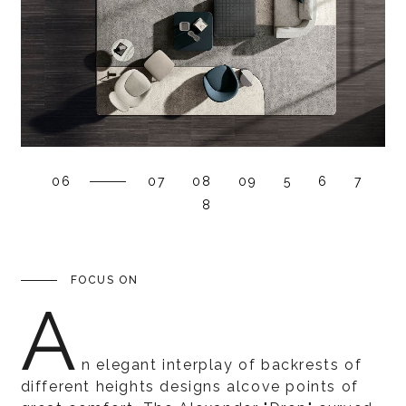
06
07
08
09
5
6
7
8
FOCUS ON
A
n elegant interplay of backrests of
different heights designs alcove points of