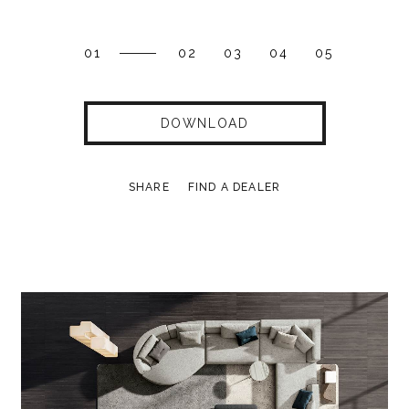
01
02
03
04
05
DOWNLOAD
SHARE
FIND A DEALER