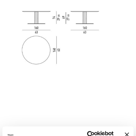
"DINING" WOOD - H74 CM