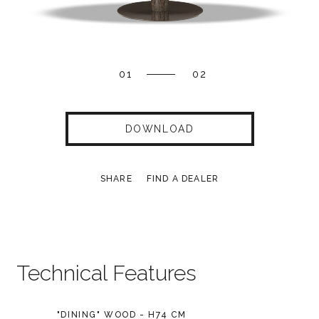
01
02
DOWNLOAD
SHARE
FIND A DEALER
Technical Features
"DINING" WOOD - H74 CM