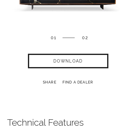
01
02
DOWNLOAD
SHARE
FIND A DEALER
Technical Features