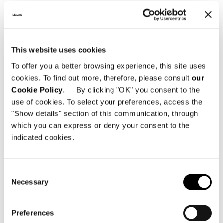
This website uses cookies
To offer you a better browsing experience, this site uses
cookies. To find out more, therefore, please consult
our
Cookie Policy
. By clicking "OK" you consent to the
use of cookies. To select your preferences, access the
"Show details" section of this communication, through
which you can express or deny your consent to the
indicated cookies.
Ausführungen Gestells
- MDF, furniert Palisander Santos*, matte
Polyesterbeschichtung;
Consent
- MDF, furniert mit Palisander Santos* Dark
Necessary
Selection
Brown gebeizt, mit matter
Polyesterlackierung;
- MDF, furniert mit gebürsteter offenporiger
Preferences
Esche lackiert in der Farbe Lakritze.