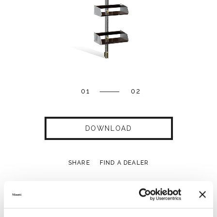
01
02
DOWNLOAD
SHARE
FIND A DEALER