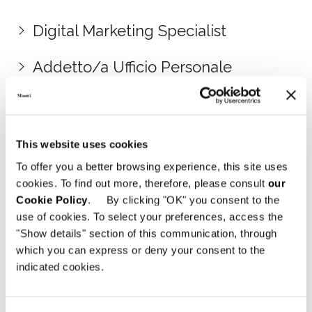
Digital Marketing Specialist
Addetto/a Ufficio Personale
Senior 3D Artist / Professionista
Modellazione 3D
This website uses cookies
Addetto back office (lingua tedesca)
To offer you a better browsing experience, this site uses
cookies. To find out more, therefore, please consult
our
Cookie Policy
. By clicking "OK" you consent to the
Addetto back office (lingua cinese e
use of cookies. To select your preferences, access the
inglese)
"Show details" section of this communication, through
which you can express or deny your consent to the
Architetto / Interior Designer Senior
indicated cookies.
Progettista imbottiti