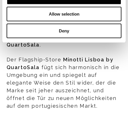
zusammen und haben dann beschlossen,
das Projekt zur Eröffnung eines Minotti-
Allow selection
Flagship-Stores im Stadtzentrum zu
starten
", erklären
Clemente Rosado
und
Deny
Pedro d'Orey
,
die Partner von
QuartoSala
.
Der Flagship-Store
Minotti Lisboa by
QuartoSala
fügt sich harmonisch in die
Umgebung ein und spiegelt auf
elegante Weise den Stil wider, der die
Marke seit jeher auszeichnet, und
öffnet die Tür zu neuen Möglichkeiten
auf dem portugiesischen Markt.