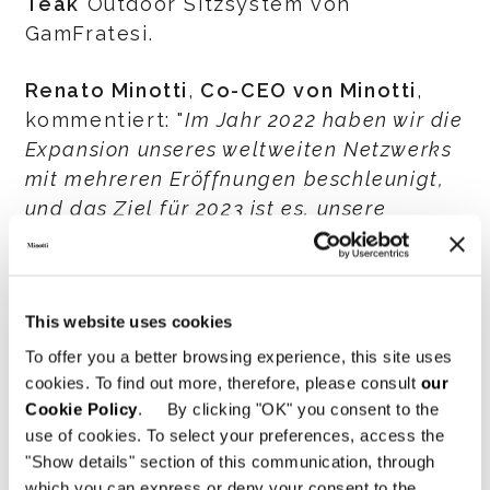
Teak
Outdoor Sitzsystem von
GamFratesi.
Renato Minotti
,
Co-CEO von Minotti
,
kommentiert: "
Im Jahr 2022 haben wir die
Expansion unseres weltweiten Netzwerks
mit mehreren Eröffnungen beschleunigt,
und das Ziel für 2023 ist es, unsere
Referenzmärkte zu konsolidieren und
neue Realitäten zu erkunden. Wir setzen
viel auf Europa, wo die Entwicklung der
This website uses cookies
Marke auch dank der jüngsten
Eröffnungen in den wichtigsten
To offer you a better browsing experience, this site uses
cookies. To find out more, therefore, please consult
our
historischen Zentren systematisch
Cookie Policy
. By clicking "OK" you consent to the
fortgesetzt wird. Die Eröffnung von
use of cookies. To select your preferences, access the
Minotti Lisboa ist Teil dieses
"Show details" section of this communication, through
strategischen Plans, der durch die
which you can express or deny your consent to the