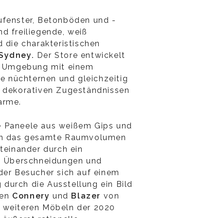
ufenster, Betonböden und -
d freiliegende, weiß
d die charakteristischen
 Sydney.
Der Store entwickelt
en Umgebung mit einem
ie nüchternen und gleichzeitig
n dekorativen Zugeständnissen
arme.
 Paneele aus weißem Gips und
len das gesamte Raumvolumen
iteinander durch ein
on Überschneidungen und
der Besucher sich auf einem
durch die Ausstellung ein Bild
men
Connery
und
Blazer
von
 weiteren Möbeln der 2020