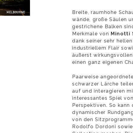
Breite, raumhohe Scha
wände, große Säulen un
gestrichene Balken sin
Merkmale von
Minotti
dank seiner sehr hell
industriellem Flair sow
äußerst wirkungsvolle
einen ganz eigenen Ch
Paarweise angeordnete
schwarzer Lärche tei
auf und interagieren m
interessantes Spiel v
Perspektiven. So kann 
dynamischer Rundgang 
von den Sitzprogram
Rodolfo Dordoni sowie