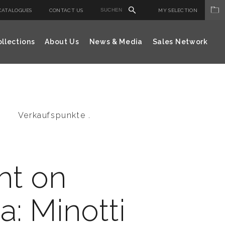
CATALOGUES
CONTACT US
MY SELECTION
llections
About Us
News & Media
Sales Network
Verkaufspunkte .
ht on
a: Minotti