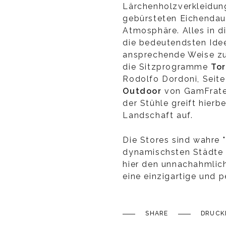
Lärchenholzverkleidun
gebürsteten Eichendau
Atmosphäre. Alles in d
die bedeutendsten Idee
ansprechende Weise zu
die Sitzprogramme
Tor
Rodolfo Dordoni, Seite
Outdoor
von GamFrates
der Stühle greift hierb
Landschaft auf.
Die Stores sind wahre 
dynamischsten Städte 
hier den unnachahmlich
eine einzigartige und p
SHARE
DRUCK