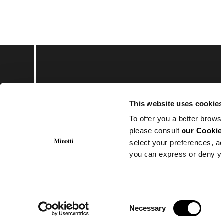
Subscribe to keep upd
This website uses cookie
To offer you a better brows
please consult
our Cookie
select your preferences, a
you can express or deny y
© Minotti 2024. All Rights Reserved.
Minotti SpA
Via Indipendenza, 152 – 20821 Meda (MB)
CF.: 00593650153 | P.I.: 00683370969
Numero REA : MB-871894
Consent
Cap. Soc. 1.000.000€ i.v.
Necessary
Selection