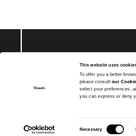
Subscribe to keep upd
This website uses cookie
To offer you a better brows
please consult
our Cookie
select your preferences, a
you can express or deny y
© Minotti 2024. All Rights Reserved.
Minotti SpA
Via Indipendenza, 152 – 20821 Meda (MB)
CF.: 00593650153 | P.I.: 00683370969
Numero REA : MB-871894
Consent
Cap. Soc. 1.000.000€ i.v.
Necessary
Selection