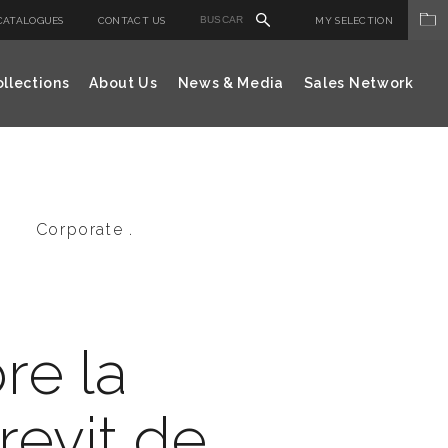
CATALOGUES
CONTACT US
MY SELECTION
llections
About Us
News & Media
Sales Network
Corporate .
re la
 revit de