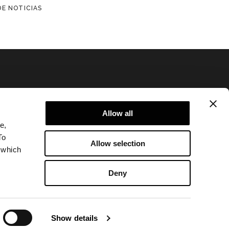
DE NOTICIAS
Allow all
e,
Politica de Privacidad
To
Allow selection
Legal notice
 which
Corporate
Deny
Show details