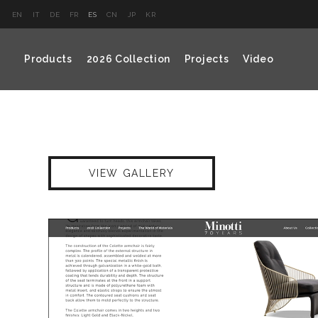
EN
IT
DE
FR
ES
CN
JP
KR
Products
2026 Collection
Projects
Video
VIEW GALLERY