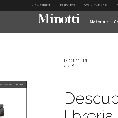
INICIAR SESIÓN
DESIGNERS
DOWNLOAD AREA
Materials
Co
DICIEMBRE
2018
Descub
librería