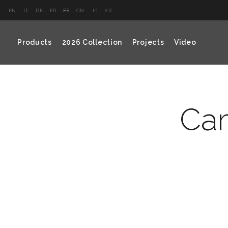
EN
IT
DE
FR
ES
CN
JP
KR
Products
2026 Collection
Projects
Video
Cam