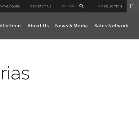
CATALOGUES
CONTACT US
MY SELECTION
llections
About Us
News & Media
Sales Network
rias