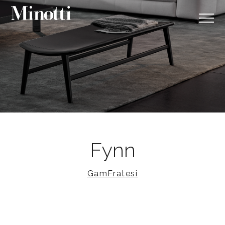
Fynn
GamFratesi