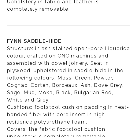
Upholstery in fabric and leather is
completely removable.
FYNN SADDLE-HIDE
Structure: in ash stained open-pore Liquorice
colour; crafted on CNC machines and
assembled with dowel joinery. Seat in
plywood, upholstered in saddle-hide in the
following colours: Moss, Green, Pewter,
Cognac, Corten, Bordeaux, Ash, Dove Grey,
Sage, Mud, Moka, Black, Bulgarian Red,
White and Grey.
Cushions: footstool cushion padding in heat-
bonded fiber with core insert in high
resilience polyurethane foam.
Covers: the fabric footstool cushion
upholstery is completely removable.