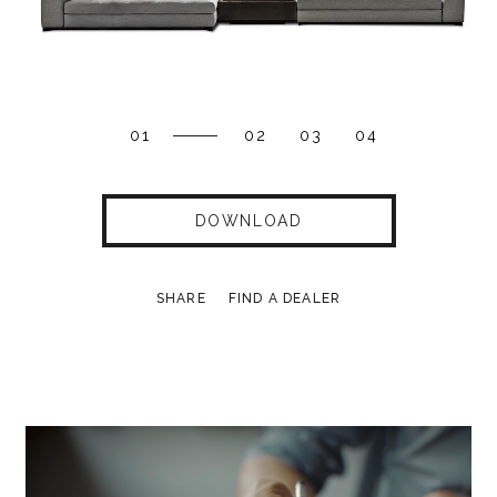
01
02
03
04
DOWNLOAD
SHARE
FIND A DEALER