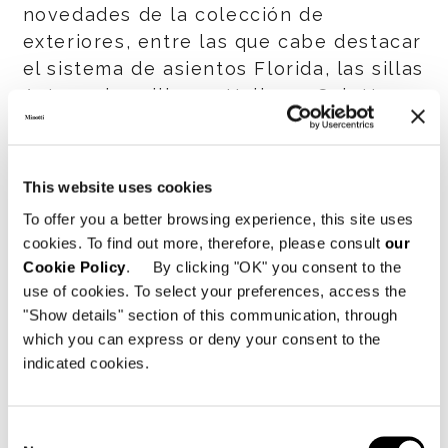
novedades de la colección de
exteriores, entre las que cabe destacar
el sistema de asientos Florida, las sillas
Aston y los sillones Halley y Colette
firmados por Rodolfo Dordoni.
También ocupan la escena los
productos del diseñador francés
This website uses cookies
Christophe Delcourt, fruto de una
To offer you a better browsing experience, this site uses
colaboración nacida el año pasado y
cookies. To find out more, therefore, please consult
our
que ha llevado a la creación de la mesa
Cookie Policy
. By clicking "OK" you consent to the
Lou y de los asientos Fil Noir.
use of cookies. To select your preferences, access the
"Show details" section of this communication, through
Con ocasión de esta importante cita
which you can express or deny your consent to the
ferial, Minotti ha presentado también
indicated cookies.
las primeras novedades de producto
del año: la mesa Morgan Marble y una
Consent
versión renovada del sistema de