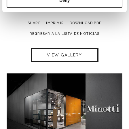
Deny
Salón del Mueble de Milán.
SHARE
IMPRIMIR
DOWNLOAD PDF
REGRESAR A LA LISTA DE NOTICIAS
VIEW GALLERY