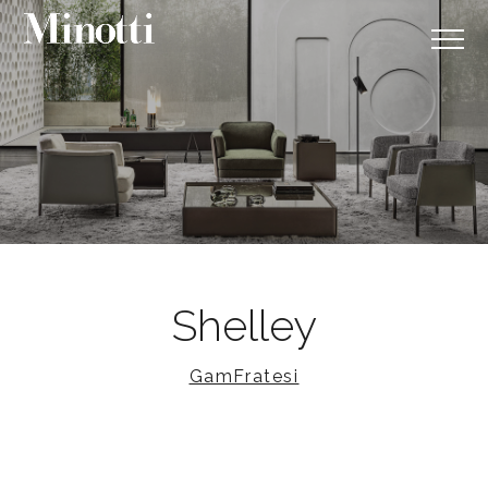
Shelley
GamFratesi