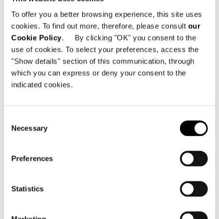
enriquecieron cinco ambientes únicos,
To offer you a better browsing experience, this site uses
pero interconectados, que resultan
cookies. To find out more, therefore, please consult
our
ideales para entornos en constante
Cookie Policy
. By clicking "OK" you consent to the
evolución, sin límites y abiertos a la
use of cookies. To select your preferences, access the
personalización.
"Show details" section of this communication, through
which you can express or deny your consent to the
Pusieron el broche de oro a la
indicated cookies.
narrativa una amplia gama de nuevas
propuestas de interior y exterior, con
Consent
elementos tapizados y
Necessary
Selection
complementarios capaces de
combinarse en un diálogo armonioso.
Preferences
Un nuevo manifiesto de la marca, en el
que las piezas de diseño se convierten
Statistics
en expresión de historias, identidad y
visiones. La
2025 Collection
emerge así
Marketing