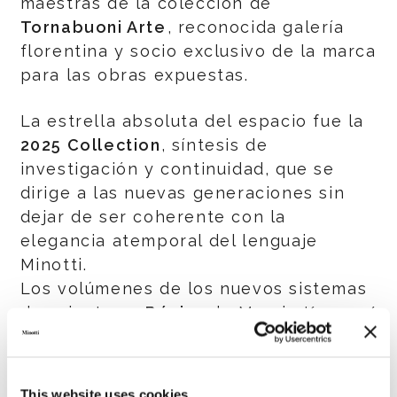
maestras de la colección de
Tornabuoni Arte
, reconocida galería
florentina y socio exclusivo de la marca
para las obras expuestas.
La estrella absoluta del espacio fue la
2025 Collection
, síntesis de
investigación y continuidad, que se
dirige a las nuevas generaciones sin
dejar de ser coherente con la
elegancia atemporal del lenguaje
Minotti.
Los volúmenes de los nuevos sistemas
de asientos –
Bézier
de Marcio Kogan /
Studio MK27,
Coupé
de Giampiero
Tagliaferri,
Riley
de Hannes Peer,
Saki
de Nendo y
Vivienne
de GamFratesi –
This website uses cookies