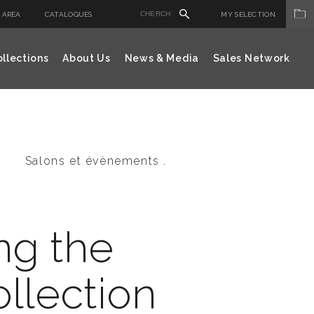
 AREA
CATALOGUES
MY SELECTION
llections
About Us
News & Media
Sales Network
Salons et évènements .
ng the
llection