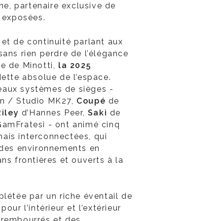
ine, partenaire exclusive de
s exposées.
et de continuité parlant aux
sans rien perdre de l’élégance
e de Minotti,
la 2025
dette absolue de l’espace.
aux systèmes de sièges -
n / Studio MK27,
Coupé
de
Riley
d’Hannes Peer,
Saki
de
GamFratesi - ont animé cinq
ais interconnectées, qui
 des environnements en
ns frontières et ouverts à la
plétée par un riche éventail de
our l’intérieur et l’extérieur
 rembourrés et des