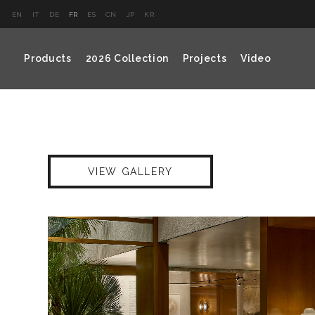
EN
IT
DE
FR
ES
CN
JP
KR
Products
2026 Collection
Projects
Video
VIEW GALLERY