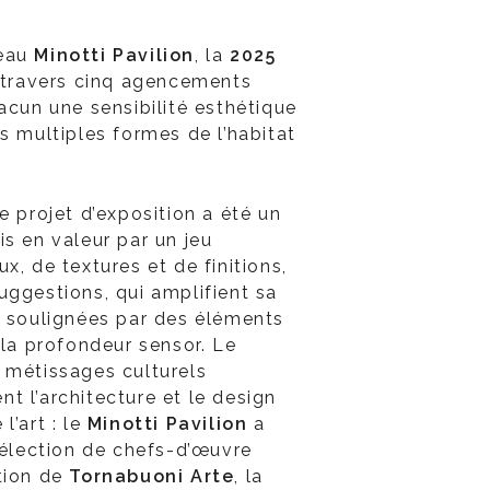
veau
Minotti Pavilion
, la
2025
à travers cinq agencements
acun une sensibilité esthétique
s multiples formes de l’habitat
 le projet d’exposition a été un
s en valeur par un jeu
x, de textures et de finitions,
uggestions, qui amplifient sa
, soulignées par des éléments
 la profondeur sensor. Le
 métissages culturels
t l’architecture et le design
l’art : le
Minotti Pavilion
a
sélection de chefs-d’œuvre
tion de
Tornabuoni Arte
, la