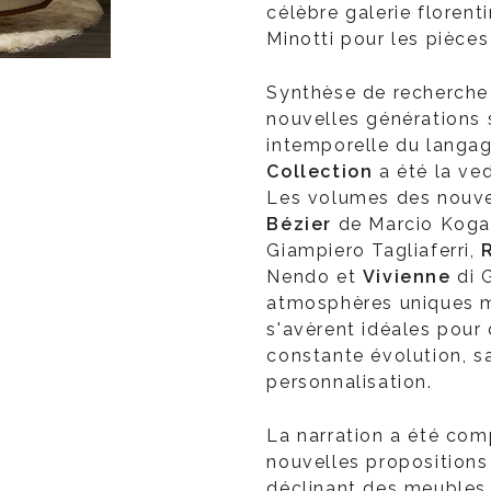
célèbre galerie florent
Minotti pour les pièce
Synthèse de recherche 
nouvelles générations 
intemporelle du langag
Collection
a été la ve
Les volumes des nouve
Bézier
de Marcio Koga
Giampiero Tagliaferri,
Nendo et
Vivienne
di 
atmosphères uniques m
s'avèrent idéales pour
constante évolution, sa
personnalisation.
La narration a été com
nouvelles propositions p
déclinant des meubles