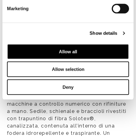
lavorazione, sabbiattura e cataforesi.
Marketing
Successivamente la struttura viene annegata
in schiuma di poliuretano flessibile a freddo
BAYFIT® (BAYER®). Supporti schienali e
braccioli, con rinforzi in acciaio, disponibili
Show details
nelle seguenti finiture:
- massello di iroko, finitura naturale, trattato
Allow all
con vernice protettiva ad alta resistenza ai
raggi UV e agli agenti atmosferici, con un
livello di brillantezza di 35 gloss;
Allow selection
- massello di teak (Tectona Grandis – First
European Quality), finitura naturale. Il legno
Deny
viene stabilizzato in forni di essicazione, la
lavorazione del legno viene eseguita su
macchine a controllo numerico con rifiniture
a mano. Sedile, schienale e braccioli rivestiti
con trapuntino di fibra Solotex®,
canalizzata, contenuta all’interno di una
fodera idrorepellente e traspirante. Un