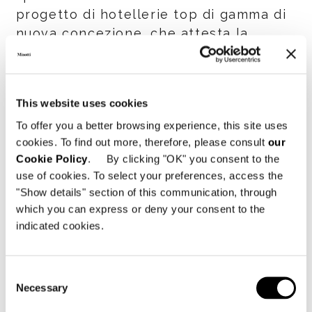
progetto di hotellerie top di gamma di
nuova concezione, che attesta la
capacità della proposta 2018 del
brand di rispondere ai
requisiti funzionali, tecnici e di
This website uses cookies
sicurezza dell’industria Hospitality.
To offer you a better browsing experience, this site uses
cookies. To find out more, therefore, please consult
our
La pubblicazione è prevista su tutte le
Cookie Policy
. By clicking "OK" you consent to the
edizioni di
Sleeper
fino a fine anno e
use of cookies. To select your preferences, access the
sui numeri di
Artravel
di settembre e
"Show details" section of this communication, through
dicembre/gennaio.
which you can express or deny your consent to the
indicated cookies.
Frame
, infine, introduce la "Hospitality
Attitude" di Minotti sul numero di
Consent
settembre con un annuncio in doppia
Necessary
Selection
pagina, per poi avventurarsi in un