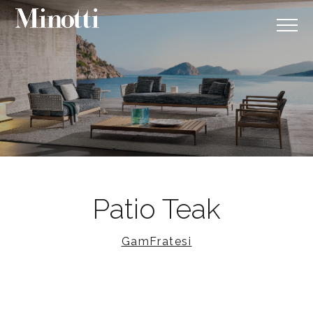
Patio Teak
GamFratesi