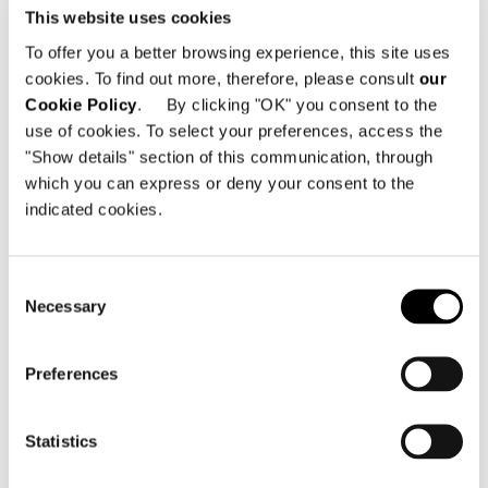
ようなものなのです。
This website uses cookies
To offer you a better browsing experience, this site uses
形を超えライフスタイルとなる価値。タイム
cookies. To find out more, therefore, please consult
our
レスなMinotti。
Cookie Policy
. By clicking "OK" you consent to the
use of cookies. To select your preferences, access the
"Show details" section of this communication, through
which you can express or deny your consent to the
共有
印刷
DOWNLOAD PDF
indicated cookies.
ニュース一覧に戻る
Consent
Necessary
VIEW GALLERY
Selection
Preferences
Statistics